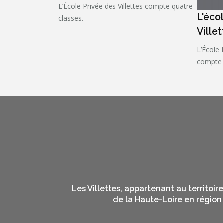
L’École Privée des Villettes compte quatre
L'éco
classes.
Villet
L’École 
compte 
Les Villettes, appartenant au territo
de la Haute-Loire en région