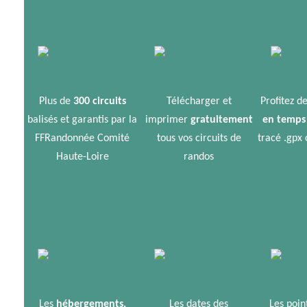
Plus de
300 circuits
Télécharger et
Profitez d
balisés et garantis par la
imprimer
gratuitement
en temps 
FFRandonnée Comité
tous vos circuits de
tracé .gpx 
Haute-Loire
randos
Les
hébergements,
Les dates des
Les point