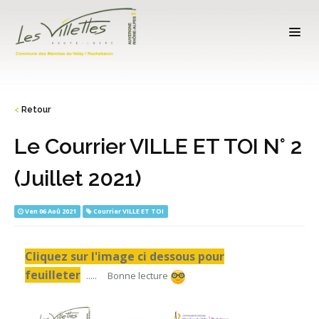
<
Retour
Le Courrier VILLE ET TOI N° 2
(Juillet 2021)
Ven 06 Aoû 2021
Courrier VILLE ET TOI
Cliquez sur l'image ci dessous pour
feuilleter
..... Bonne lecture