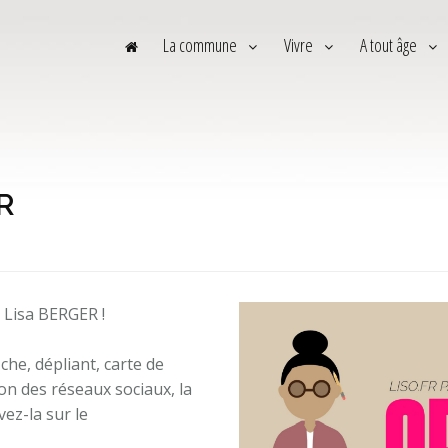
La commune
Vivre
A tout âge
R
 Lisa BERGER !
iche, dépliant, carte de
tion des réseaux sociaux, la
ez-la sur le